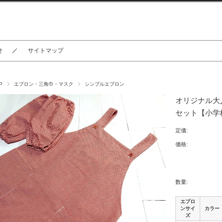
せ
サイトマップ
P
エプロン・三角巾・マスク
シンプルエプロン
オリジナル大
セット【小学
定価:
価格:
数量:
エプロ
ンサイ
カラー
ズ