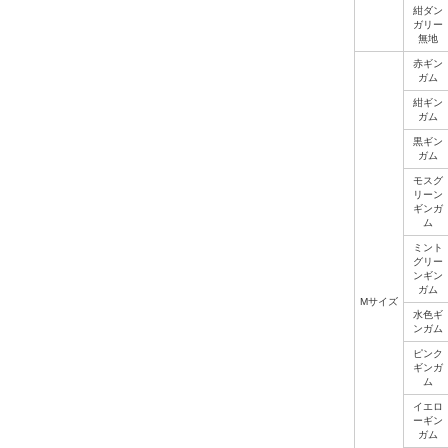
紺ダン
ガリー
無地
赤ギン
ガム
紺ギン
ガム
黒ギン
ガム
モスグ
リーン
ギンガ
ム
ミント
グリー
ンギン
ガム
Mサイズ
水色ギ
ンガム
ピンク
ギンガ
ム
イエロ
ーギン
ガム