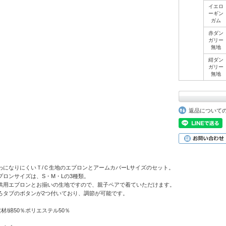
イエロ
ーギン
ガム
赤ダン
ガリー
無地
紺ダン
ガリー
無地
返品について
わになりにくいＴ/Ｃ生地のエプロンとアームカバーLサイズのセット。
プロンサイズは、S・M・Lの3種類。
供用エプロンとお揃いの生地ですので、親子ペアで着ていただけます。
ろタブのボタンが2つ付いており、調節が可能です。
素材/綿50％ポリエステル50％