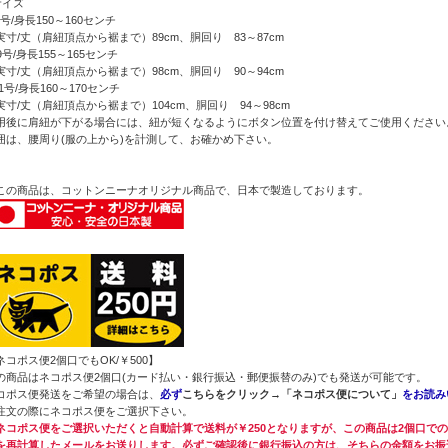
サイズ
7号/身長150～160センチ
寸/丈（肩紐頂点から裾まで）89cm、胴回り 83～87cm
9号/身長155～165センチ
寸/丈（肩紐頂点から裾まで）98cm、胴回り 90～94cm
11号/身長160～170センチ
寸/丈（肩紐頂点から裾まで）104cm、胴回り 94～98cm
用後に肩紐が下がる場合には、紐が短くなるようにボタン位置を付け替えてご使用ください
囲は、腰周り(服の上から)を計測して、お確かめ下さい。
この商品は、コットンニーナオリジナル商品で、日本で製造しております。
ネコポス便2個口でもOK/￥500】
の商品はネコポス便2個口(カード払い・銀行振込・郵便振替のみ)でも発送が可能です。
コポス便発送をご希望の場合は、
必ず
こちらをクリック→「ネコポス便について」
をお読み
注文の際にネコポス便をご選択下さい。
ネコポス便をご選択いただくと自動計算で送料が￥250となりますが、この商品は2個口で
を再計算したメールをお送りします。必ずご確認後に銀行振込の方は、そちらの金額をお振