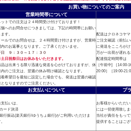
お買い物についてのご案内
営業時間帯について
ネットでの注文は２４時間受け付けております！
店舗へのお問合せにつきましては、下記の時間帯にお願い
します。
配送はクロネコヤマ
メールでのお問合せは、２４時間受け付けますが、営業時
ご注文確認（前払い
間内のお返事となります。ご了承くださいませ。
に発送をこころがけ
平日 ９：３０～１７：３０
万が一出荷が遅れる
※土日祝祭日はお休みをいただきます。
配達指定時間帯は
商品は出来うる限り迅速な発送を心がけておりますが、休
［午前中] ［14:00-16
日内のご注文は、翌週の休み明け確認となります。
20:00］［19:00-2
到着希望日を最短に設定した場合でも、発送は翌週の確認
後となりますのでご注意ください。
お支払いについて
プ
お支払いは、
お客様からいただい
■カード決済
には一切使用致しま
■銀行振込(楽天銀行/ゆうちょ銀行)がご利用いただけま
当社が責任をもって
す。
提供することはござ