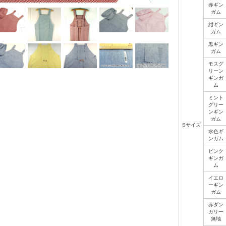
赤ギン
ガム
紺ギン
ガム
黒ギン
ガム
モスグ
リーン
ギンガ
ム
ミント
グリー
ンギン
ガム
Sサイズ
水色ギ
ンガム
ピンク
ギンガ
ム
イエロ
ーギン
ガム
赤ダン
ガリー
無地