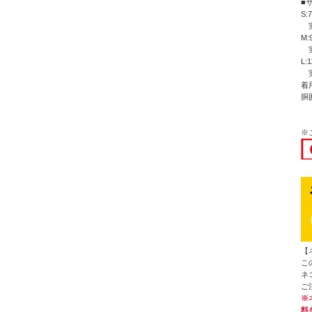
■
S:
実
M:
実
L:
実
着
胴
※
【
こ
ネ
ご
※
料