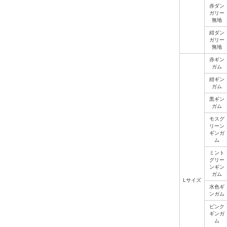
赤ダン
ガリー
無地
紺ダン
ガリー
無地
赤ギン
ガム
紺ギン
ガム
黒ギン
ガム
モスグ
リーン
ギンガ
ム
ミント
グリー
ンギン
ガム
Lサイズ
水色ギ
ンガム
ピンク
ギンガ
ム