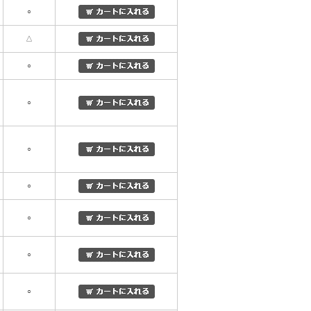
○
△
○
○
○
○
○
○
○