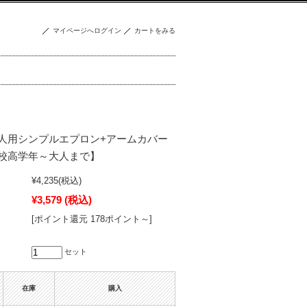
マイページへログイン
カートをみる
人用シンプルエプロン+アームカバー
校高学年～大人まで】
¥4,235
(税込)
¥3,579
(税込)
[ポイント還元 178ポイント～]
セット
在庫
購入