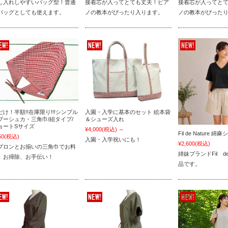
し入れしやすいバッグ型！普通
接着芯が入ってとても丈夫！ピア
接着芯が入ってと
バッグとしても使えます。
ノの教本がぴったり入ります。
ノの教本がぴった
だけ！半額!!在庫限り!!!シンプル
入園・入学に基本のセット 絵本袋
ブーシュカ・三角巾/紐タイプ/
＆シューズ入れ
ョートSサイズ
¥4,000
(税込)
～
Fil de Nature
50
(税込)
入園・入学祝いにも！
¥2,600
(税込)
プロンとお揃いの三角巾でお料
姉妹ブランドFil de
、お掃除、お手伝い！
品です。