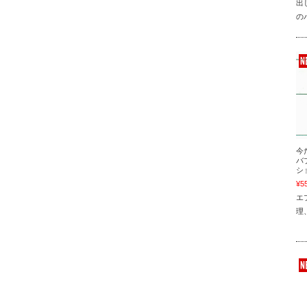
出
の
今
バ
シ
¥5
エ
理