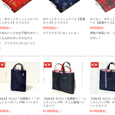
ニ・ポケットティッシュケース
ポケットティッシュケース【普通
タータン・ポケッ
ミニサイズ】クリスマス
サイズ】クリスマス
ース【普通サイズ
00
(税込)
～
¥500
(税込)
～
¥450
(税込)
さめのバッグやお子様のポケッ
クリスマスプレゼントにも！
薄地で嵩張らず、
にも入れやすい小さなサイ
やすい！
！ クリスマスプレゼントに
！
SALE】今だけ！在庫限り！！デ
【SALE】今だけ！在庫限り！！レ
【SALE】今だけ
ムシューズバッグM/ハードタイ
ッスンバッグM・デニム無地ハー
ッスンバッグM・ギ
ドタイプ
ハードタイプ
00
(税込)
¥1,000
(税込)
～
¥1,000
(税込)