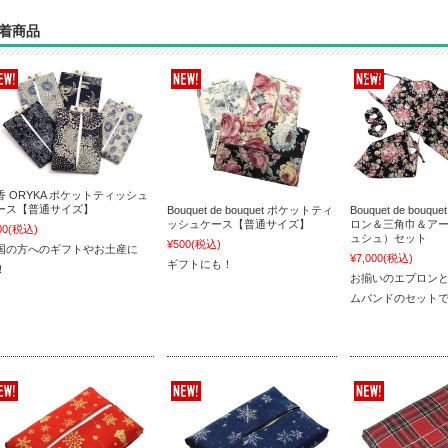
着商品
香 ORYKA ポケットティッシュ
ース【普通サイズ】
Bouquet de bouquet ポケットティ
Bouquet de bou
ッシュケース【普通サイズ】
ロン＆三角巾＆ア
00
(税込)
ュシュ）セット
¥500
(税込)
国の方へのギフトやお土産に
¥7,000
(税込)
ギフトにも！
！
お揃いのエプロン
ムバンドのセット