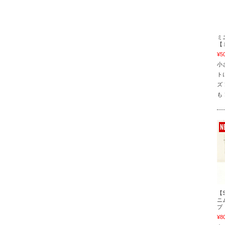
ミ
【
¥5
小
ト
ズ
も
【
ニ
プ
¥8