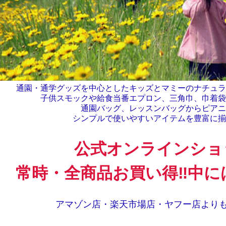
通園・通学グッズを中心としたキッズとマミーのナチュラ
子供スモックや給食当番エプロン、三角巾、巾着袋
通園バッグ、レッスンバッグからピアニ
シンプルで使いやすいアイテムを豊富に揃
公式オンラインショ
常時・全商品
お買い得‼中には
アマゾン店・楽天市場店・ヤフー店より