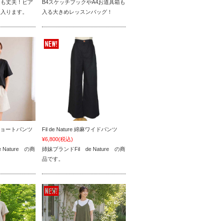
ても丈夫！ピア
B4スケッチブックやA4お道具箱も
り入ります。
入る大きめレッスンバッグ！
 綿麻ショートパンツ
Fil de Nature 綿麻ワイドパンツ
¥6,800
(税込)
 Nature の商
姉妹ブランドFil de Nature の商
品です。