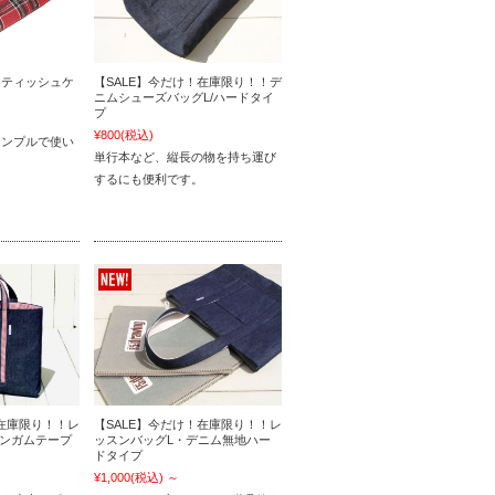
トティッシュケ
【SALE】今だけ！在庫限り！！デ
】
ニムシューズバッグL/ハードタイ
プ
¥800
(税込)
シンプルで使い
単行本など、縦長の物を持ち運び
するにも便利です。
！在庫限り！！レ
【SALE】今だけ！在庫限り！！レ
ンガムテープ
ッスンバッグL・デニム無地ハー
ドタイプ
¥1,000
(税込)
～