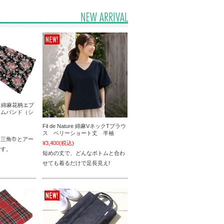
quet 綿麻花柄エプ
ームバンド（シ
Fil de Nature 綿麻VネックTブラウ
ス ベリーショート丈 半袖
と三角巾とアー
¥3,400
(税込)
です。
短めの丈で、どんなボトムと合わ
せても着るだけで足長見え!