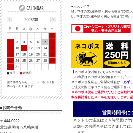
■大人サイズ
M：本体の丈(紐を除く胸から裾まで)62.5
L：本体の丈(紐を除く胸から裾まで)70c
2026/08
日
月
火
水
木
金
土
1
2
3
4
5
6
7
8
9
10
11
12
13
14
15
16
17
18
19
20
21
22
23
24
25
26
27
28
29
30
31
【ネコポス便2個口でもOK/￥500】
■
■
今日
定休日
この商品はネコポス便2個口(カード払い
ネコポス便発送をご希望の場合は、
必ず
誠に勝手ながら、土・日・祝日はお
休みをいただきます。
ご注文の際にネコポス便をご選択下さい
※ネコポス便をご選択いただくと自動計算
料を再計算したメールをお送りします。
■お問合せ先
営業時間帯に
ネットでの注文は２４時間受け付
〒444-0922
店舗へのお問合せにつきましては
愛知県岡崎市八帖南町
します。