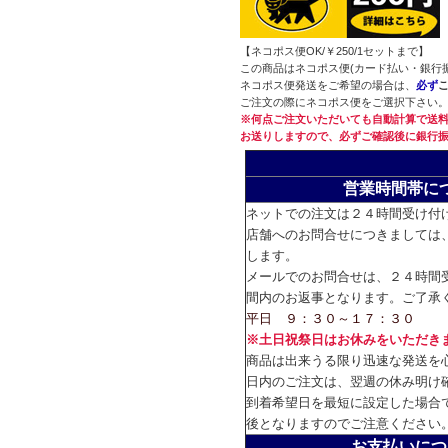
【ネコポス便OK/￥250/1セットまで】
この商品はネコポス便(カード払い・銀行
ネコポス便発送をご希望の場合は、
必ず
ご注文の際にネコポス便をご選択下さい
※何点ご注文いただいても自動計算で送料
お送りしますので、必ずご確認後に銀行
営業時間帯に
ネットでの注文は２４時間受け付
店舗へのお問合せにつきましては
します。
メールでのお問合せは、２４時間
間内のお返事となります。ご了承
平日 ９：３０～１７：３０
※土日祝祭日はお休みをいただき
商品は出来うる限り迅速な発送を
日内のご注文は、翌週の休み明け
到着希望日を最短に設定した場合
後となりますのでご注意ください
お支払いにつ