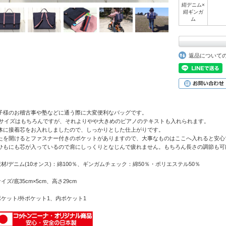
紺デニム×
紺ギンガ
ム
返品について
子様のお稽古事や塾などに通う際に大変便利なバッグです。
4サイズはもちろんですが、それよりやや大きめのピアノのテキストも入れられます。
体に接着芯をお入れしましたので、しっかりとした仕上がりです。
たを開けるとファスナー付きのポケットがありますので、大事なものはここへ入れると安心
ひもにも芯が入っているので肩にしっくりとなじんで疲れません。もちろん長さの調節も可
素材/デニム(10オンス)：綿100％、ギンガムチェック：綿50％・ポリエステル50％
イズ/底35cm×5cm、高さ29cm
ポケット/外ポケット1、内ポケット1