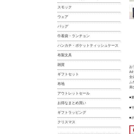
スモック
ウェア
バッグ
巾着袋・ランチョン
ハンカチ・ポケットティッシュケース
布製文具
雑貨
お
A
ギフトセット
全
ふ
布地
肩
アウトレットセール
■
お得なまとめ買い
■サ
ギフトラッピング
■
クリスマス