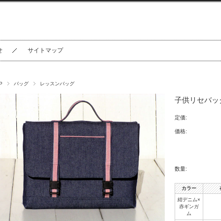
せ
サイトマップ
P
バッグ
レッスンバッグ
子供リセバッ
定価:
価格:
数量:
カラー
紺デニム×
赤ギンガ
ム