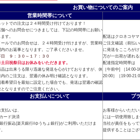
お買い物についてのご案内
営業時間帯について
ネットでの注文は２４時間受け付けております！
店舗へのお問合せにつきましては、下記の時間帯にお願い
します。
配送はクロネコヤマ
メールでのお問合せは、２４時間受け付けますが、営業時
ご注文確認（前払い
間内のお返事となります。ご了承くださいませ。
に発送をこころがけ
平日 ９：３０～１７：３０
万が一出荷が遅れる
※土日祝祭日はお休みをいただきます。
配達指定時間帯は
商品は出来うる限り迅速な発送を心がけておりますが、休
［午前中] ［14:00-16
日内のご注文は、翌週の休み明け確認となります。
20:00］［19:00-2
到着希望日を最短に設定した場合でも、発送は翌週の確認
後となりますのでご注意ください。
お支払いについて
プ
お支払いは、
お客様からいただい
■カード決済
には一切使用致しま
■銀行振込(楽天銀行/ゆうちょ銀行)がご利用いただけま
当社が責任をもって
す。
提供することはござ