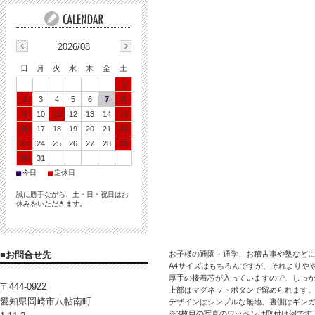
2026/08
日
月
火
水
木
金
土
1
2
3
4
5
6
7
8
9
10
11
12
13
14
15
16
17
18
19
20
21
22
23
24
25
26
27
28
29
30
31
■
■
今日
定休日
誠に勝手ながら、土・日・祝日はお
休みをいただきます。
■お問合せ先
お子様の通園・通学、お稽古事や塾など
A4サイズはもちろんですが、それよりや
厚手の接着芯が入っていますので、しっ
〒444-0922
上部はマグネットボタンで留められます
愛知県岡崎市八帖南町
デザインはシンプルな無地、裏側はギン
※3枚目の写真のワッペンは取付け例です