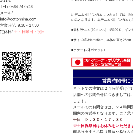
1-11-2
TEL/ 0564-74-0746
メール/
紺デニム×紺ギンガムにつきましては、現
info@cottonnina.com
のみとなります。黒デニム×黒ギンガムも
営業時間/ 9:30～17:30
■素材/デニム(10オンス)：綿100％、ギ
定休日/
土・日曜日・祝日
■サイズ/底34cm×5cm、本体の高さ28cm
■ポケット/外ポケット1
営業時間帯に
ネットでの注文は２４時間受け付
店舗へのお問合せにつきましては
します。
メールでのお問合せは、２４時間
間内のお返事となります。ご了承
平日 ９：３０～１７：３０
※土日祝祭日はお休みをいただき
商品は出来うる限り迅速な発送を