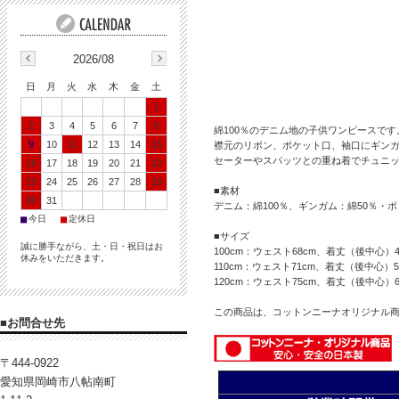
2026/08
日
月
火
水
木
金
土
1
2
3
4
5
6
7
8
綿100％のデニム地の子供ワンピースです
9
10
11
12
13
14
15
襟元のリボン、ポケット口、袖口にギン
セーターやスパッツとの重ね着でチュニ
16
17
18
19
20
21
22
23
24
25
26
27
28
29
■素材
30
31
デニム：綿100％、ギンガム：綿50％・ポ
■
■
今日
定休日
■サイズ
誠に勝手ながら、土・日・祝日はお
100cm：ウェスト68cm、着丈（後中心）
休みをいただきます。
110cm：ウェスト71cm、着丈（後中心）
120cm：ウェスト75cm、着丈（後中心）6
この商品は、コットンニーナオリジナル
■お問合せ先
〒444-0922
愛知県岡崎市八帖南町