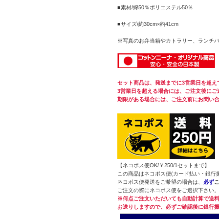
■素材/綿50％ポリエステル50％
■サイズ/約30cm×約41cm
※写真のお弁当箱やカトラリー、ランチ
セット商品は、発送までに3営業日を超え
3営業日を超える場合には、ご注文後にご
期限がある場合には、ご注文前にお問い
【ネコポス便OK/￥250/1セットまで】
この商品はネコポス便(カード払い・銀行
ネコポス便発送をご希望の場合は、
必ず
ご注文の際にネコポス便をご選択下さい
※何点ご注文いただいても自動計算で送料
お送りしますので、必ずご確認後に銀行