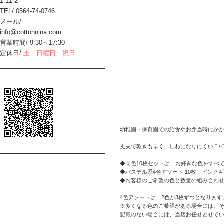
1-11-2
TEL/ 0564-74-0746
メール/
info@cottonnina.com
営業時間/ 9:30～17:30
定休日/
土・日曜日・祝日
幼稚園・保育園での給食やお弁当時にかか
丈夫で乾きも早く、しわになりにくいＴ/
◆同色10枚セットは、お好きな色をすべて
◆パステル系4色アソート 10枚；ピン
◆お客様のご希望の色と数量の組み合わ
4色アソートは、2色が3枚ずつとなります
※多くなる色のご希望がある場合には、
記載のない場合には、当店お任せとせて