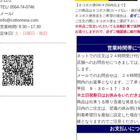
1-11-2
【ネコポス便OK/￥250/6点まで】
TEL/ 0564-74-0746
この商品はネコポス便(カード払い・銀行
メール/
ネコポス便発送をご希望の場合は、
必ず
info@cottonnina.com
ご注文の際にネコポス便をご選択下さい
営業時間/ 9:30～17:30
※何点ご注文いただいても自動計算で送料
お送りしますので、必ずご確認後に銀行
定休日/
土・日曜日・祝日
営業時間帯に
ネットでの注文は２４時間受け付
店舗へのお問合せにつきましては
します。
メールでのお問合せは、２４時間
間内のお返事となります。ご了承
平日 ９：３０～１７：３０
※土日祝祭日はお休みをいただき
商品は出来うる限り迅速な発送を
日内のご注文は、翌週の休み明け
到着希望日を最短に設定した場合
後となりますのでご注意ください
お支払いにつ