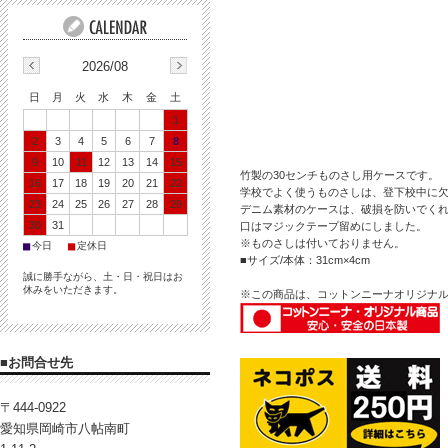
2026/08
日
月
火
水
木
金
土
1
2
3
4
5
6
7
8
9
10
11
12
13
14
15
竹製の30センチものさし用ケースです。
16
17
18
19
20
21
22
学校でよく使うものさしは、登下校中に
23
24
25
26
27
28
29
デニム素材のケースは、破損を防いでく
30
31
口はマジックテープ留めにしました。
※ものさしは付いておりません。
■
■
今日
定休日
■サイズ/本体：31cm×4cm
誠に勝手ながら、土・日・祝日はお
休みをいただきます。
※この商品は、コットンニーナオリジナ
■お問合せ先
〒444-0922
愛知県岡崎市八帖南町