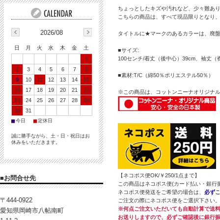
ちょっとしたキズや汚れなど、少々難あ
こちらの商品は、すべて現品限りとなり
2026/08
タイトルに★マークのあるカラーは、廃
日
月
火
水
木
金
土
■サイズ:
100センチ/着丈（後中心）39cm、袖丈（
1
2
3
4
5
6
7
8
■素材:T/C（綿50％ポリエステル50％）
9
10
11
12
13
14
15
16
17
18
19
20
21
22
※この商品は、コットンニーナオリジナ
23
24
25
26
27
28
29
30
31
■
■
今日
定休日
誠に勝手ながら、土・日・祝日はお
休みをいただきます。
【ネコポス便OK/￥250/1点まで】
■お問合せ先
この商品はネコポス便(カード払い・銀行
ネコポス便発送をご希望の場合は、
必ず
〒444-0922
ご注文の際にネコポス便をご選択下さい
※何点ご注文いただいても自動計算で送料
愛知県岡崎市八帖南町
お送りしますので、必ずご確認後に銀行