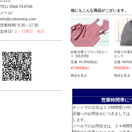
1-11-2
TEL/ 0564-74-0746
他にもこんな商品がございます。
メール/
info@cottonnina.com
営業時間/ 9:30～17:30
定休日/
土・日曜日・祝日
給食当番エプロン3点セッ
片絞り巾着袋/
ト【幼児用】
センチ
定価:
¥4,350
(税込)
定価:
¥605
(
¥3,300
(税込)
¥550
(税込)
商品を見る
商品を見る
営業時間帯に
ネットでの注文は２４時間受け付
店舗へのお問合せにつきましては
します。
メールでのお問合せは、２４時間