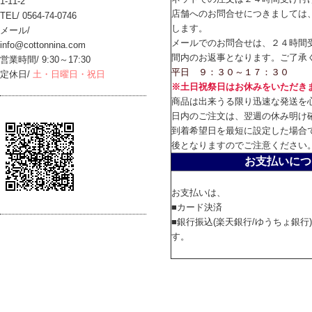
1-11-2
店舗へのお問合せにつきましては
TEL/ 0564-74-0746
します。
メール/
メールでのお問合せは、２４時間
info@cottonnina.com
間内のお返事となります。ご了承
営業時間/ 9:30～17:30
平日 ９：３０～１７：３０
定休日/
土・日曜日・祝日
※土日祝祭日はお休みをいただき
商品は出来うる限り迅速な発送を
日内のご注文は、翌週の休み明け
到着希望日を最短に設定した場合
後となりますのでご注意ください
お支払いにつ
お支払いは、
■カード決済
■銀行振込(楽天銀行/ゆうちょ銀行
す。