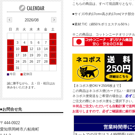
こちらの商品は、すべて現品限りとなり
■サイズ/巾約17cm×高さ約17cm(マチ部
2026/08
■素材:T/C（綿50％ポリエステル50％）
日
月
火
水
木
金
土
※この商品は、コットンニーナオリジナ
1
2
3
4
5
6
7
8
9
10
11
12
13
14
15
16
17
18
19
20
21
22
23
24
25
26
27
28
29
30
31
■
■
今日
定休日
誠に勝手ながら、土・日・祝日はお
【ネコポス便OK/￥250/6枚まで】
休みをいただきます。
この商品はネコポス便(カード払い・銀行
ネコポス便発送をご希望の場合は、
必ず
ご注文の際にネコポス便をご選択下さい
※何点ご注文いただいても自動計算で送料
■お問合せ先
お送りしますので、必ずご確認後に銀行
〒444-0922
営業時間帯に
愛知県岡崎市八帖南町
ネットでの注文は２４時間受け付