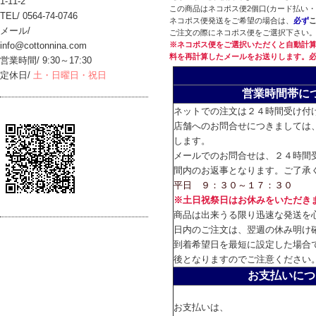
1-11-2
この商品はネコポス便2個口(カード払い
TEL/ 0564-74-0746
ネコポス便発送をご希望の場合は、
必ず
メール/
ご注文の際にネコポス便をご選択下さい
info@cottonnina.com
※ネコポス便をご選択いただくと自動計算
料を再計算したメールをお送りします。
営業時間/ 9:30～17:30
定休日/
土・日曜日・祝日
営業時間帯に
ネットでの注文は２４時間受け付
店舗へのお問合せにつきましては
します。
メールでのお問合せは、２４時間
間内のお返事となります。ご了承
平日 ９：３０～１７：３０
※土日祝祭日はお休みをいただき
商品は出来うる限り迅速な発送を
日内のご注文は、翌週の休み明け
到着希望日を最短に設定した場合
後となりますのでご注意ください
お支払いにつ
お支払いは、