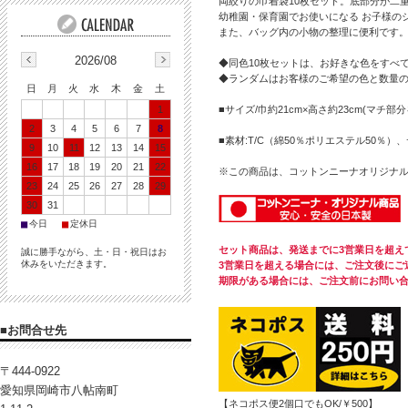
両絞りの巾着袋10枚セット。底部分が二
幼稚園・保育園でお使いになる お子様の
また、バッグ内の小物の整理に便利です
2026/08
◆同色10枚セットは、お好きな色をすべて
◆ランダムはお客様のご希望の色と数量
日
月
火
水
木
金
土
1
■サイズ/巾約21cm×高さ約23cm(マチ部
2
3
4
5
6
7
8
■素材:T/C（綿50％ポリエステル50％）
9
10
11
12
13
14
15
16
17
18
19
20
21
22
※この商品は、コットンニーナオリジナ
23
24
25
26
27
28
29
30
31
■
■
今日
定休日
セット商品は、発送までに3営業日を超え
誠に勝手ながら、土・日・祝日はお
休みをいただきます。
3営業日を超える場合には、ご注文後にご
期限がある場合には、ご注文前にお問い
■お問合せ先
〒444-0922
愛知県岡崎市八帖南町
【ネコポス便2個口でもOK/￥500】