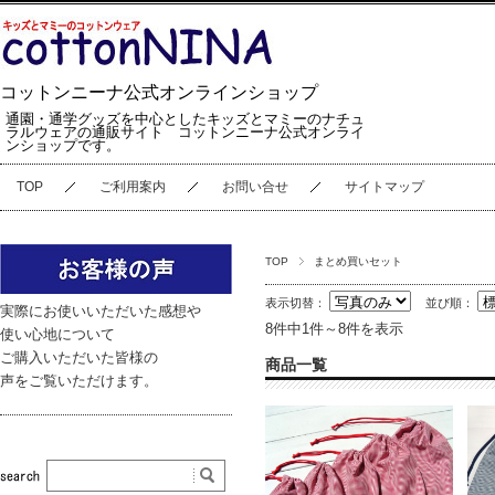
コットンニーナ公式オンラインショップ
通園・通学グッズを中心としたキッズとマミーのナチュ
ラルウェアの通販サイト コットンニーナ公式オンライ
ンショップです。
TOP
ご利用案内
お問い合せ
サイトマップ
TOP
まとめ買いセット
表示切替：
並び順：
実際にお使いいただいた感想や
8件中1件～8件を表示
使い心地について
ご購入いただいた皆様の
商品一覧
声をご覧いただけます。