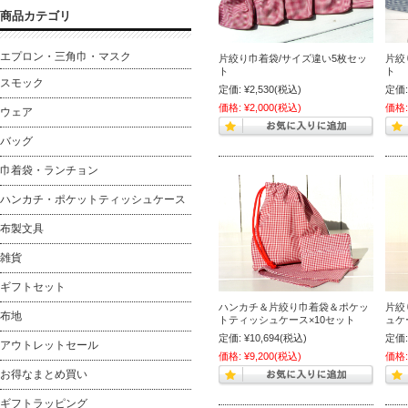
商品カテゴリ
エプロン・三角巾・マスク
片絞り巾着袋/サイズ違い5枚セッ
片絞
ト
ト
スモック
定価:
¥2,530
(税込)
定価:
価格:
¥2,000
(税込)
価格:
ウェア
バッグ
巾着袋・ランチョン
ハンカチ・ポケットティッシュケース
布製文具
雑貨
ギフトセット
ハンカチ＆片絞り巾着袋＆ポケッ
片絞
布地
トティッシュケース×10セット
ュケ
定価:
¥10,694
(税込)
定価:
アウトレットセール
価格:
¥9,200
(税込)
価格:
お得なまとめ買い
ギフトラッピング