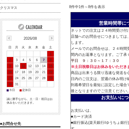
8件中1件～8件を表示
クリスマス
営業時間帯に
ネットでの注文は２４時間受け付
店舗へのお問合せにつきましては
2026/08
します。
日
月
火
水
木
金
土
メールでのお問合せは、２４時間
1
間内のお返事となります。ご了承
2
3
4
5
6
7
8
平日 ９：３０～１７：３０
9
10
11
12
13
14
15
※土日祝祭日はお休みをいただき
16
17
18
19
20
21
22
商品は出来うる限り迅速な発送を
23
24
25
26
27
28
29
日内のご注文は、翌週の休み明け
30
31
到着希望日を最短に設定した場合
■
■
今日
定休日
後となりますのでご注意ください
お支払いにつ
誠に勝手ながら、土・日・祝日はお
休みをいただきます。
お支払いは、
■カード決済
■銀行振込(楽天銀行/ゆうちょ銀行
■お問合せ先
す。