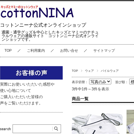
コットンニーナ公式オンラインショップ
通園・通学グッズを中心としたキッズとマミーのナチュ
ラルウェアの通販サイト コットンニーナ公式オンライ
ンショップです。
TOP
ご利用案内
お問い合せ
サイトマップ
TOP
ウェア
パイルウェア
表示切替：
並び順：
実際にお使いいただいた感想や
3件中1件～3件を表示
使い心地について
ご購入いただいた皆様の
商品一覧
声をご覧いただけます。