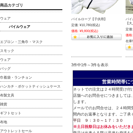
商品カテゴリ
ウェア
パイルローブ【子供用】
パイ
【大
定価:
¥10,780
(税込)
パイルウェア
定価:
価格:
¥9,800
(税込)
価格:
在庫
エプロン・三角巾・マスク
スモック
ウェア
3件中1件～3件を表示
バッグ
巾着袋・ランチョン
営業時間帯に
ハンカチ・ポケットティッシュケース
ネットでの注文は２４時間受け付
布製文具
店舗へのお問合せにつきましては
します。
雑貨
メールでのお問合せは、２４時間
ギフトセット
間内のお返事となります。ご了承
平日 ９：３０～１７：３０
布地
※土日祝祭日はお休みをいただき
アウトレットセール
商品は出来うる限り迅速な発送を