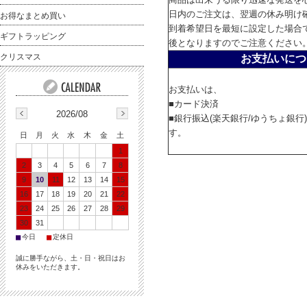
日内のご注文は、翌週の休み明け
お得なまとめ買い
到着希望日を最短に設定した場合
ギフトラッピング
後となりますのでご注意ください
クリスマス
お支払いにつ
お支払いは、
■カード決済
2026/08
■銀行振込(楽天銀行/ゆうちょ銀行
す。
日
月
火
水
木
金
土
1
2
3
4
5
6
7
8
9
10
11
12
13
14
15
16
17
18
19
20
21
22
23
24
25
26
27
28
29
30
31
■
■
今日
定休日
誠に勝手ながら、土・日・祝日はお
休みをいただきます。