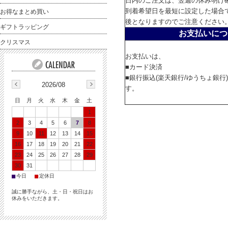
日内のご注文は、翌週の休み明け
到着希望日を最短に設定した場合
お得なまとめ買い
後となりますのでご注意ください
ギフトラッピング
お支払いにつ
クリスマス
お支払いは、
■カード決済
■銀行振込(楽天銀行/ゆうちょ銀行
2026/08
す。
日
月
火
水
木
金
土
1
2
3
4
5
6
7
8
9
10
11
12
13
14
15
16
17
18
19
20
21
22
23
24
25
26
27
28
29
30
31
■
■
今日
定休日
誠に勝手ながら、土・日・祝日はお
休みをいただきます。