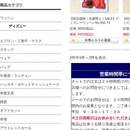
商品カテゴリ
ワッペン
【特別価格！在庫限り！SALE】デ
【特
ィズニーワッペンNo.550-74
ィズニ
ディズニー
定価:
¥605
(税込)
定価:
価格:
¥303
(税込)
価格:
エプロン・三角巾・マスク
スモック
2件中1件～2件を表示
ウェア
バッグ
営業時間帯に
巾着袋・ランチョン
ネットでの注文は２４時間受け付
ハンカチ・ポケットティッシュケース
店舗へのお問合せにつきましては
布製文具
します。
メールでのお問合せは、２４時間
雑貨
間内のお返事となります。ご了承
ギフトセット
平日 ９：３０～１７：３０
※土日祝祭日はお休みをいただき
布地
商品は出来うる限り迅速な発送を
アウトレットセール