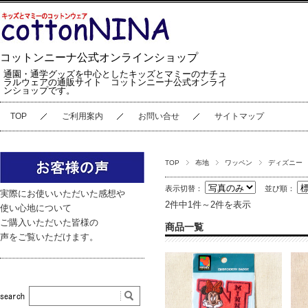
コットンニーナ公式オンラインショップ
通園・通学グッズを中心としたキッズとマミーのナチュ
ラルウェアの通販サイト コットンニーナ公式オンライ
ンショップです。
TOP
ご利用案内
お問い合せ
サイトマップ
TOP
布地
ワッペン
ディズニー
表示切替：
並び順：
実際にお使いいただいた感想や
2件中1件～2件を表示
使い心地について
ご購入いただいた皆様の
商品一覧
声をご覧いただけます。